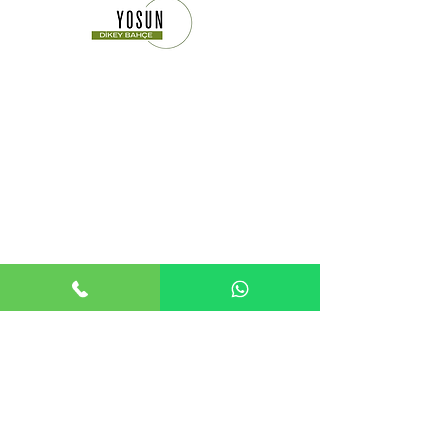
Yosun Dikey Bahçe Gwm Mimari Tasarım ve Peyzaj A.Ş
Kuruluşudur.
Adres : Maslak Mahallesi Ahi Evran Cad.
19/3
Sarıyer ISTANBUL - TÜRKİYE
Telefon :
+90 212 285 1 587